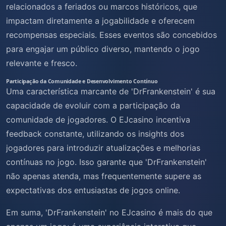
relacionados a feriados ou marcos históricos, que
impactam diretamente a jogabilidade e oferecem
recompensas especiais. Esses eventos são concebidos
para engajar um público diverso, mantendo o jogo
relevante e fresco.
Participação da Comunidade e Desenvolvimento Contínuo
Uma característica marcante de 'DrFrankenstein' é sua
capacidade de evoluir com a participação da
comunidade de jogadores. O EJcasino incentiva
feedback constante, utilizando os insights dos
jogadores para introduzir atualizações e melhorias
contínuas no jogo. Isso garante que 'DrFrankenstein'
não apenas atenda, mas frequentemente supere as
expectativas dos entusiastas de jogos online.
Em suma, 'DrFrankenstein' no EJcasino é mais do que