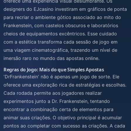
oferece uma experiência visual deslumbrante. Os
designers do EJcasino investiram em gráficos de ponta
para recriar o ambiente gótico associado ao mito do
Frankenstein, com castelos obscuros e laboratórios
cheios de equipamentos excêntricos. Esse cuidado
com a estética transforma cada sessão de jogo em
uma viagem cinematográfica, trazendo um nível de
imersão raro no mundo das apostas online.
Regras do Jogo: Mais do que Simples Apostas
'DrFrankenstein' não é apenas um jogo de sorte. Ele
oferece uma exploração rica de estratégias e escolhas.
Cada rodada permite aos jogadores realizar
experimentos junto a Dr. Frankenstein, tentando
encontrar a combinação certa de elementos para
animar suas criações. O objetivo principal é acumular
pontos ao completar com sucesso as criações. A cada