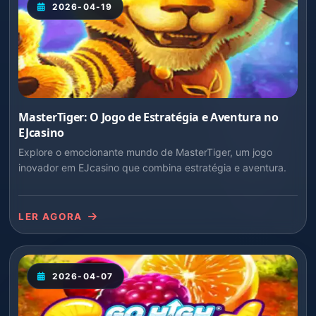
2026-04-19
MasterTiger: O Jogo de Estratégia e Aventura no
EJcasino
Explore o emocionante mundo de MasterTiger, um jogo
inovador em EJcasino que combina estratégia e aventura.
LER AGORA
2026-04-07