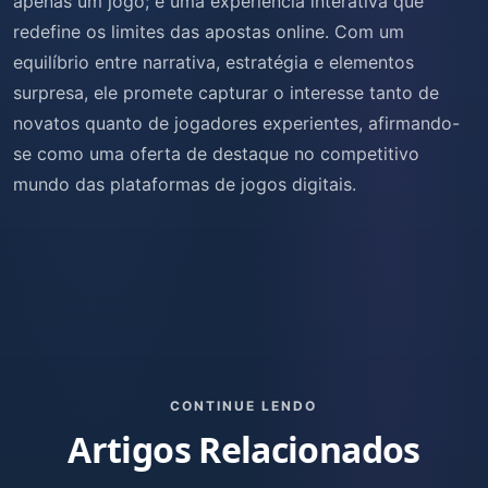
apenas um jogo; é uma experiência interativa que
redefine os limites das apostas online. Com um
equilíbrio entre narrativa, estratégia e elementos
surpresa, ele promete capturar o interesse tanto de
novatos quanto de jogadores experientes, afirmando-
se como uma oferta de destaque no competitivo
mundo das plataformas de jogos digitais.
CONTINUE LENDO
Artigos Relacionados