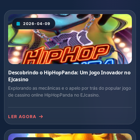
2026-04-09
Descobrindo o HipHopPanda: Um Jogo Inovador no
EJcasino
Explorando as mecânicas e o apelo por trás do popular jogo
de cassino online HipHopPanda no EJcasino.
LER AGORA