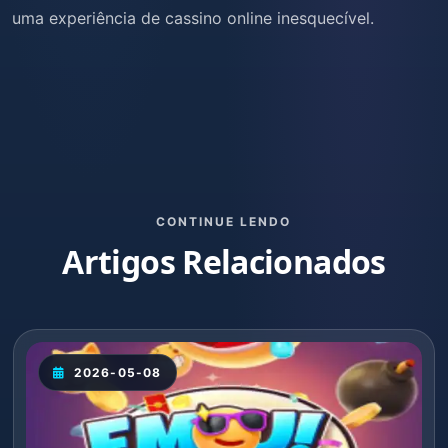
uma experiência de cassino online inesquecível.
CONTINUE LENDO
Artigos Relacionados
2026-05-08