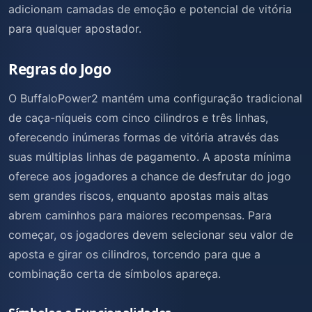
adicionam camadas de emoção e potencial de vitória
para qualquer apostador.
Regras do Jogo
O BuffaloPower2 mantém uma configuração tradicional
de caça-níqueis com cinco cilindros e três linhas,
oferecendo inúmeras formas de vitória através das
suas múltiplas linhas de pagamento. A aposta mínima
oferece aos jogadores a chance de desfrutar do jogo
sem grandes riscos, enquanto apostas mais altas
abrem caminhos para maiores recompensas. Para
começar, os jogadores devem selecionar seu valor de
aposta e girar os cilindros, torcendo para que a
combinação certa de símbolos apareça.