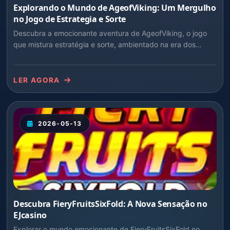
Explorando o Mundo de AgeofViking: Um Mergulho
no Jogo de Estrategia e Sorte
Descubra a emocionante aventura de AgeofViking, o jogo
que mistura estratégia e sorte, ambientado na era dos
vikings.
LER AGORA
2026-05-13
Descubra FieryFruitsSixFold: A Nova Sensação no
EJcasino
Explorar o mundo emocionante de FieryFruitsSixFold no