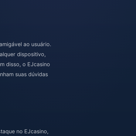
amigável ao usuário.
alquer dispositivo,
ém disso, o EJcasino
tenham suas dúvidas
staque no EJcasino,