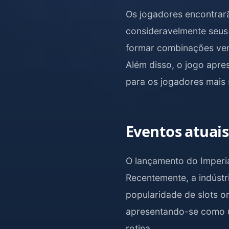
Os jogadores encontrar
consideravelmente seus 
formar combinações venc
Além disso, o jogo apr
para os jogadores mais 
Eventos atuais
O lançamento do Imperia
Recentemente, a indústri
popularidade de slots on
apresentando-se como u
rotina.