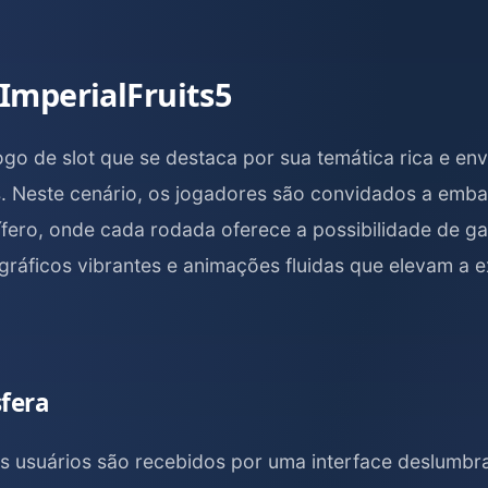
ImperialFruits5
ogo de slot que se destaca por sua temática rica e en
is. Neste cenário, os jogadores são convidados a emb
ífero, onde cada rodada oferece a possibilidade de ga
 gráficos vibrantes e animações fluidas que elevam a 
fera
 os usuários são recebidos por uma interface deslumbr