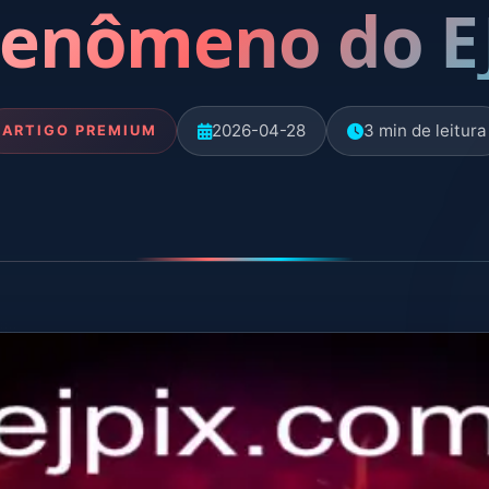
enômeno do E
2026-04-28
3 min de leitura
ARTIGO PREMIUM