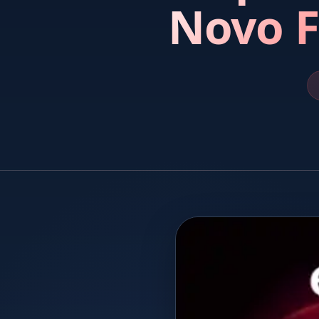
Novo F