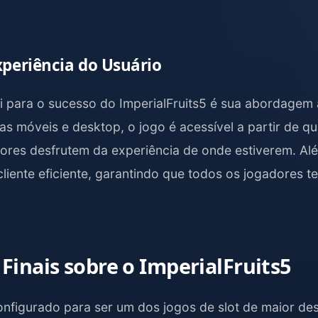
xperiência do Usuário
ui para o sucesso do ImperialFruits5 é sua abordagem 
s móveis e desktop, o jogo é acessível a partir de qu
ores desfrutem da experiência de onde estiverem. Al
iente eficiente, garantindo que todos os jogadores 
Finais sobre o ImperialFruits5
configurado para ser um dos jogos de slot de maior de