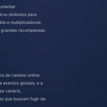
aumentar
tros símbolos para
is e multiplicadores.
te grandes recompensas
s de cassino online.
a eventos globais, e a
se cenário,
es que buscam fugir da