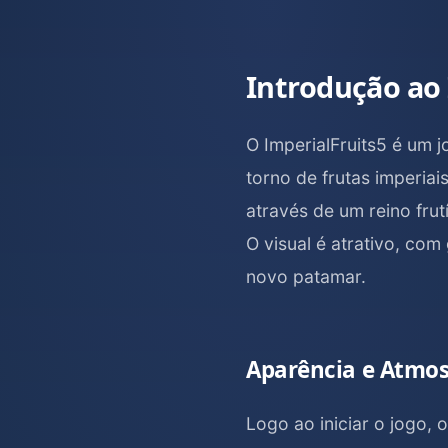
Introdução ao 
O ImperialFruits5 é um j
torno de frutas imperia
através de um reino frut
O visual é atrativo, com
novo patamar.
Aparência e Atmos
Logo ao iniciar o jogo,