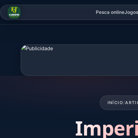
Pesca online
Jogos
INÍCIO
/
ARTI
Imperi