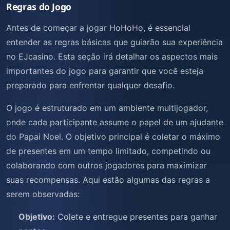
Regras do Jogo
Antes de começar a jogar HoHoHo, é essencial
entender as regras básicas que guiarão sua experiência
no EJcasino. Esta seção irá detalhar os aspectos mais
importantes do jogo para garantir que você esteja
preparado para enfrentar qualquer desafio.
O jogo é estruturado em um ambiente multijogador,
onde cada participante assume o papel de um ajudante
do Papai Noel. O objetivo principal é coletar o máximo
de presentes em um tempo limitado, competindo ou
colaborando com outros jogadores para maximizar
suas recompensas. Aqui estão algumas das regras a
serem observadas:
Objetivo:
Colete e entregue presentes para ganhar