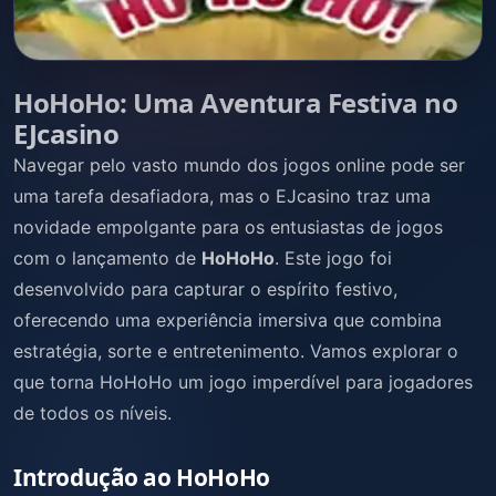
HoHoHo: Uma Aventura Festiva no
EJcasino
Navegar pelo vasto mundo dos jogos online pode ser
uma tarefa desafiadora, mas o EJcasino traz uma
novidade empolgante para os entusiastas de jogos
com o lançamento de
HoHoHo
. Este jogo foi
desenvolvido para capturar o espírito festivo,
oferecendo uma experiência imersiva que combina
estratégia, sorte e entretenimento. Vamos explorar o
que torna HoHoHo um jogo imperdível para jogadores
de todos os níveis.
Introdução ao HoHoHo