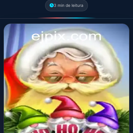
3 min de leitura